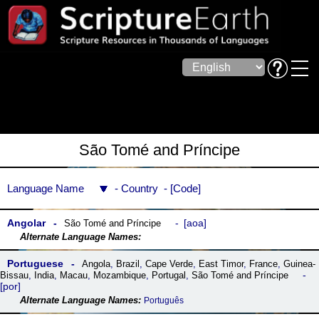
São Tomé and Príncipe
Language Name
Country
Code
Angolar
aoa
São Tomé and Príncipe
Portuguese
Angola
,
Brazil
,
Cape Verde
,
East Timor
,
France
,
Guinea-
Bissau
,
India
,
Macau
,
Mozambique
,
Portugal
,
São Tomé and Príncipe
por
Português