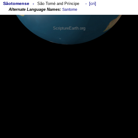
Sãotomense
cri
São Tomé and Príncipe
Santome
ScriptureEarth.org